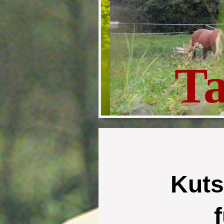
T
Kuts