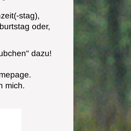
eit(-stag),
burtstag oder,
äubchen" dazu!
omepage.
n mich.