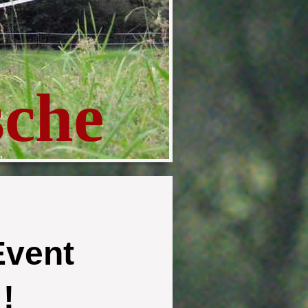
sche
Event
!