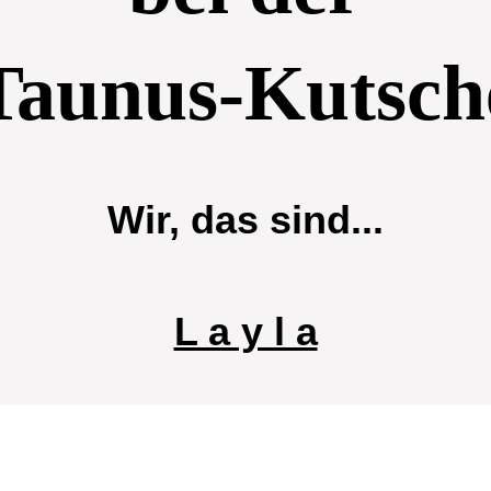
Taunus-Kutsch
Wir, das sind...
L a y l a